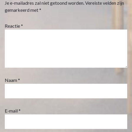
Je e-mailadres zal niet getoond worden.
Vereiste velden zijn
gemarkeerd met
*
Reactie
*
Naam
*
E-mail
*