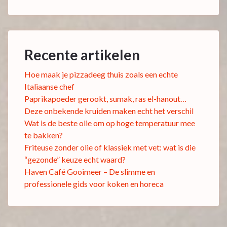
Recente artikelen
Hoe maak je pizzadeeg thuis zoals een echte
Italiaanse chef
Paprikapoeder gerookt, sumak, ras el-hanout…
Deze onbekende kruiden maken echt het verschil
Wat is de beste olie om op hoge temperatuur mee
te bakken?
Friteuse zonder olie of klassiek met vet: wat is die
“gezonde” keuze echt waard?
Haven Café Gooimeer – De slimme en
professionele gids voor koken en horeca