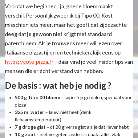
Voordat we beginnen : ja, goede bloem maakt
verschil. Persoonlijk zweer ik bij Tipo 00. Kost
misschien iets meer, maar het geeft dat zijdezachte
deeg dat je gewoon niet krijgt met standaard
patentbloem. Als je trouwens meer wil lezen over
Italiaanse pizzastijlen en technieken, kijk eens op
https://cote-pizza.fr
– daar vind je veel insider tips van
mensen die er écht verstand van hebben.
De basis : wat heb je nodig ?
500 g Tipo 00 bloem
– superfijn gemalen, speciaal voor
pizza
325 ml water
– lauw, niet heet (denk :
lichaamstemperatuur)
7 g droge gist
– of 20 g verse gist als je dat liever hebt
10 g zout
– niet vergeten, anders smaakt alles vlak